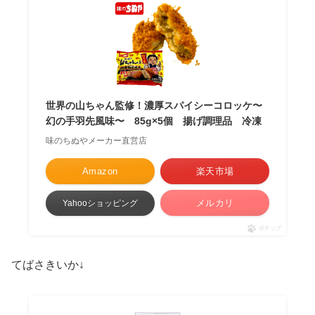
世界の山ちゃん監修！濃厚スパイシーコロッケ〜
幻の手羽先風味〜 85g×5個 揚げ調理品 冷凍
味のちぬやメーカー直営店
Amazon
楽天市場
メルカリ
Yahooショッピング
ポチップ
てばさきいか↓