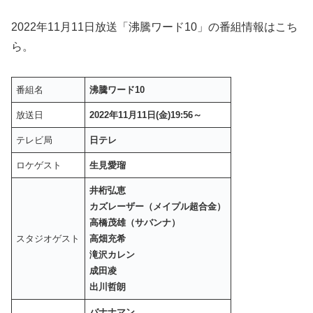
2022年11月11日放送「沸騰ワード10」の番組情報はこち
ら。
番組名
沸騰ワード10
放送日
2022年11月11日(金)19:56～
テレビ局
日テレ
ロケゲスト
生見愛瑠
井桁弘恵
カズレーザー（メイプル超合金）
高橋茂雄（サバンナ）
スタジオゲスト
高畑充希
滝沢カレン
成田凌
出川哲朗
バナナマン