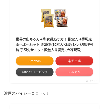
世界の山ちゃん＆和食麺処サガミ 殿堂入り手羽先
食べ比べセット 各20本(10本入×2袋) レンジ調理可
能 手羽先サミット殿堂入り認定 (冷凍配送)
Amazon
楽天市場
メルカリ
Yahooショッピング
ポチップ
濃厚スパイシーコロッケ↓