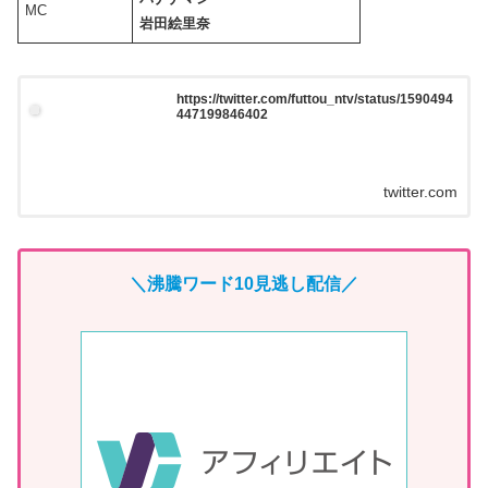
MC
岩田絵里奈
https://twitter.com/futtou_ntv/status/1590494
447199846402
twitter.com
＼
沸騰ワード10
見逃し配信／