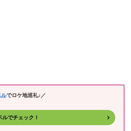
ベル
でロケ地巡礼♪／
ベルでチェック！