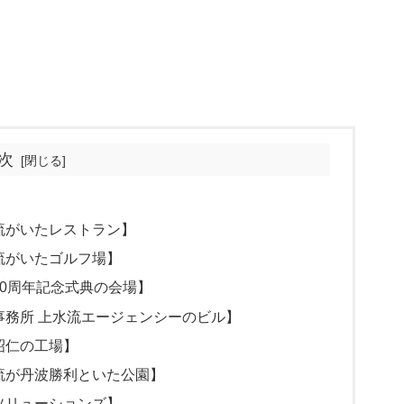
次
流がいたレストラン】
流がいたゴルフ場】
60周年記念式典の会場】
事務所 上水流エージェンシーのビル】
昭仁の工場】
流が丹波勝利といた公園】
ソリューションズ】